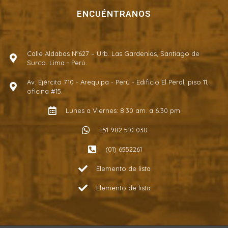
ENCUÉNTRANOS
Calle Aldabas Nº627 – Urb. Las Gardenias, Santiago de
Surco. Lima - Perú.
Av. Ejército 710 - Arequipa - Perú - Edificio El Peral, piso 11,
oficina #15.
Lunes a Viernes: 8.30 am. a 6.30 pm.
+51 982 510 030
(01) 6552261
Elemento de lista
Elemento de lista