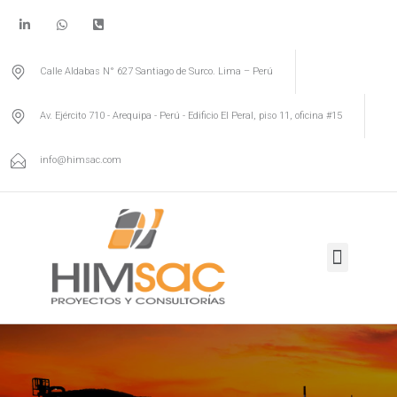
Calle Aldabas N° 627 Santiago de Surco. Lima – Perú
Av. Ejército 710 - Arequipa - Perú - Edificio El Peral, piso 11, oficina #15
info@himsac.com