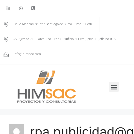
Calle Aldabas N° 627 Santiago de Surco. Lima – Perú
Av. Ejército 710 - Arequipa - Perú - Edificio El Peral, piso 11, oficina #15
info@himsac.com
rpa.publicidad@